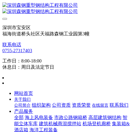
深圳市宝安区
福海街道桥头社区天福路森钢工业园第3幢
联系电话
0755-27317403
工作日：8:00-18:00
休息日：周日及法定节日
网站首页
关于我们
组织架构
公司资质
资质荣誉
联系我们
公司简介
在线留言
产品服务
全部
海上风电装备
市政公路钢箱桥
高层建筑钢结构
智
能立体车库
建筑机械商混搅拌站
机场登机廊桥
集装箱&
酒店箱
海洋工程装备